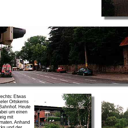
rechts: Etwas
eler Ortskerns
 Bahnhof. Heute
dabei um einen
eig mit
maten. Anhand
cks und der