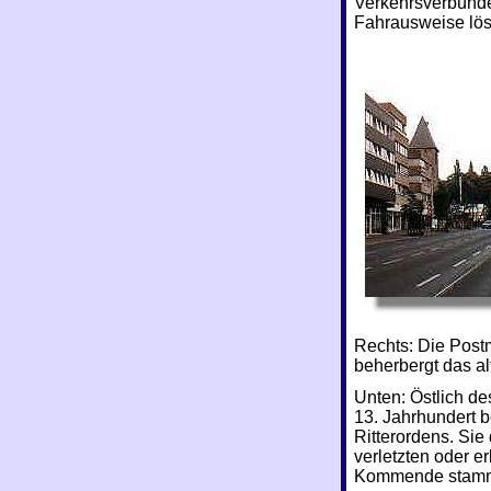
Verkehrsverbünde
Fahrausweise lö
Rechts: Die Post
beherbergt das a
Unten: Östlich de
13. Jahrhundert 
Ritterordens. Sie
verletzten oder e
Kommende stammt