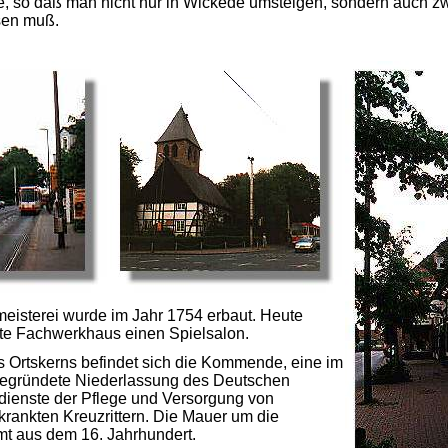
, so daß man nicht nur in Wickede umsteigen, sondern auch z
sen muß.
meisterei wurde im Jahr 1754 erbaut. Heute
lte Fachwerkhaus einen Spielsalon.
s Ortskerns befindet sich die Kommende, eine im
begründete Niederlassung des Deutschen
 dienste der Pflege und Versorgung von
rkrankten Kreuzrittern. Die Mauer um die
 aus dem 16. Jahrhundert.