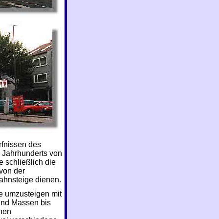
rfnissen des
. Jahrhunderts von
 schließlich die
von der
Bahnsteige dienen.
e umzusteigen mit
und Massen bis
nen