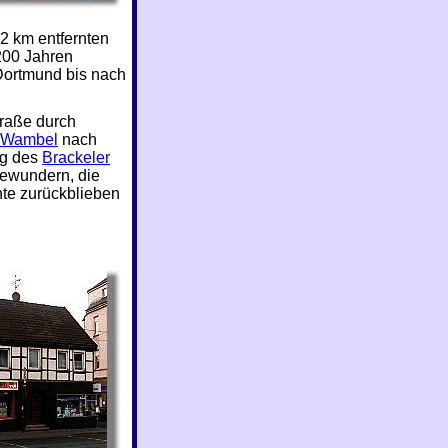
 2 km entfernten
200 Jahren
Dortmund bis nach
traße durch
Wambel
nach
ng des
Brackeler
ewundern, die
te zurückblieben